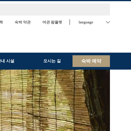
책
숙박 약관
여관 팜플렛
language
숙박 예약
관내 시설
오시는 길