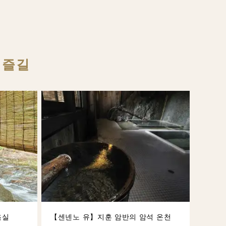
 즐길
욕실
【센넨노 유】지훈 암반의 암석 온천