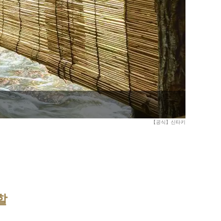
【공식】신타키
할