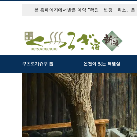
본 홈페이지에서받은 예약 "확인 · 변경 · 취소」
쿠츠로기쥬쿠 톱
온천이 있는 특별실