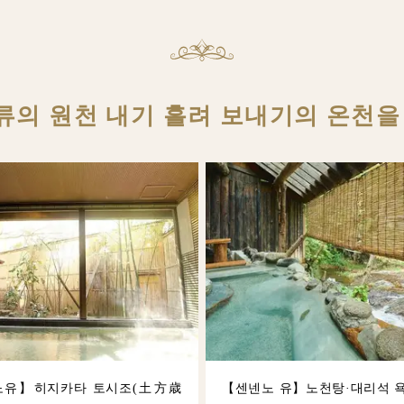
종류의 원천 내기 흘려 보내기의 온천을
노유】히지카타 토시조(土方歳
【센넨노 유】노천탕·대리석 