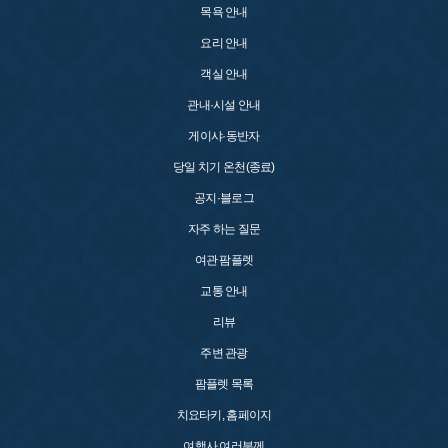
목욕 안내
요리 안내
객실 안내
관내·시설 안내
게이샤·동반자
당일 치기 온천(종료)
공지·블로그
자주 하는 질문
여관 팜플렛
교통 안내
리뷰
주변 관광
팜플렛 목록
치요타키, 홈페이지
여행사 여러분께