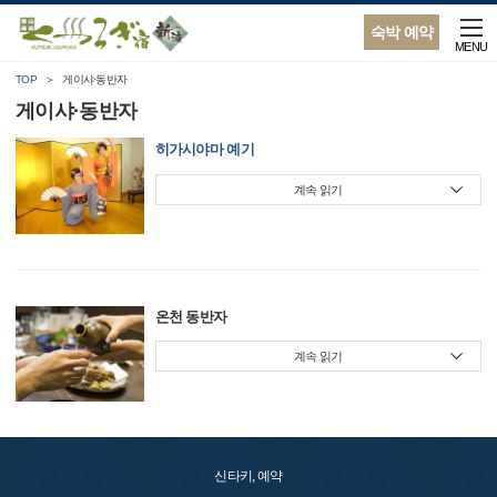
숙박 예약
MENU
TOP
게이샤·동반자
게이샤·동반자
히가시야마 예기
계속 읽기
온천 동반자
계속 읽기
신타키, 예약