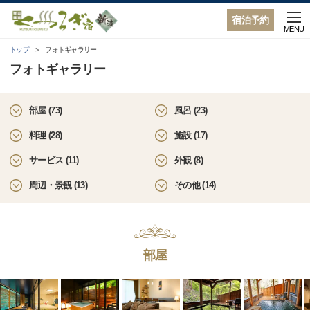
宿泊予約
MENU
トップ
フォトギャラリー
フォトギャラリー
部屋 (73)
風呂 (23)
料理 (28)
施設 (17)
サービス (11)
外観 (8)
周辺・景観 (13)
その他 (14)
部屋