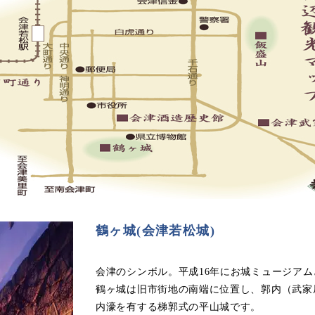
鶴ヶ城(会津若松城)
会津のシンボル。平成16年にお城ミュージア
鶴ヶ城は旧市街地の南端に位置し、郭内（武家
内濠を有する梯郭式の平山城です。