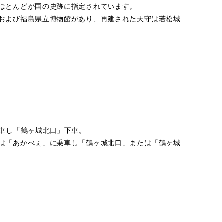
ほとんどが国の史跡に指定されています。
および福島県立博物館があり、再建された天守は若松城
乗車し「鶴ヶ城北口」下車。
は「あかべぇ」に乗車し「鶴ヶ城北口」または「鶴ヶ城