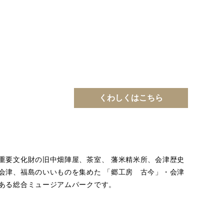
くわしくはこちら
重要文化財の旧中畑陣屋、茶室、 藩米精米所、会津歴史
会津、福島のいいものを集めた 「郷工房 古今」・会津
ある総合ミュージアムパークです。