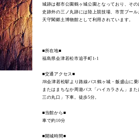
城跡は都市公園鶴ヶ城公園となっており、その
史跡外の三ノ丸跡には陸上競技場、市営プール
天守閣郷土博物館として利用されています。
■所在地■
福島県会津若松市追手町1-1
■交通アクセス■
JR会津若松駅より路線バス鶴ヶ城・飯盛山に
またはまちなか周遊バス「ハイカラさん」また
三の丸口」下車。徒歩5分。
■当館から■
車で約10分
■開城時間■