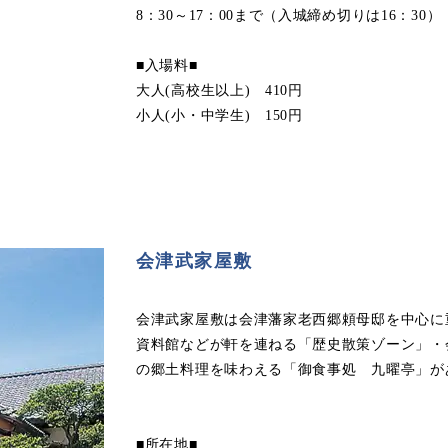
8：30～17：00まで（入城締め切りは16：30）
■入場料■
大人(高校生以上) 410円
小人(小・中学生) 150円
会津武家屋敷
会津武家屋敷は会津藩家老西郷頼母邸を中心に
資料館などが軒を連ねる「歴史散策ゾーン」・
の郷土料理を味わえる「御食事処 九曜亭」が
■所在地■