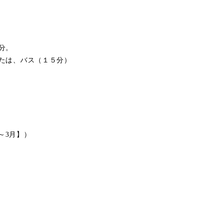
分。
たは、バス（１５分）
2～3月】）