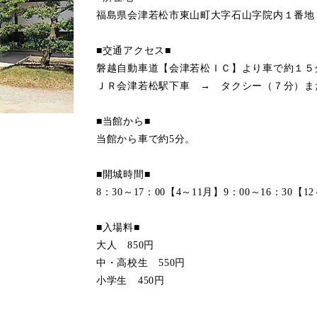
福島県会津若松市東山町大字石山字院内１番地
■交通アクセス■
磐越自動車道【会津若松ＩＣ】より車で約１５
ＪＲ会津若松駅下車 → タクシー（７分）ま
■当館から■
当館から車で約5分。
■開城時間■
8：30～17：00【4～11月】9：00～16：30【1
■入場料■
大人 850円
中・高校生 550円
小学生 450円